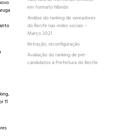
 novo
em formato híbrido
aruga
Análise do ranking de vereadores
uanto
do Recife nas redes sociais –
Março 2021
Retração, reconfiguração
a
Avaliação do ranking de pré-
candidatos à Prefeitura do Recife
king,
r 11
ores