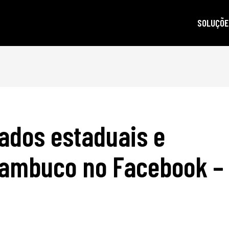
SOLUÇÕE
autoridad
gestão d
posicion
produçã
ados estaduais e
e-mail m
criptogra
nambuco no Facebook –
LGPD