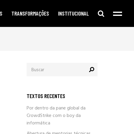
S
TRANSFORMAÇÕES
INSTITUCIONAL
e digital
publicidade segmentada
cursos e oficinas
e redes sociais
inteligência corporativa
mentorias
amento no google
governança e compliance
notícias
Procurar
o de conteúdo
responsabilidade social
por:
newsletter
arketing
eleições e campanhas eleitorais
parlafacebook
fia e segurança
trabalhe conosco
TEXTOS RECENTES
sobre / quem somos
Por dentro da pane global da
CrowdStrike com o boy da
informática
Abertura de mentorias técnicas