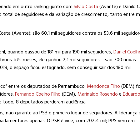
nado em outro ranking: junto com
Silvio Costa
(Avante) e Danilo C
o total de seguidores e da variação de crescimento, tanto entre m
osta (Avante): são 60,1 mil seguidores contra os 53,6 mil seguido
il, quando passou de 181 mil para 190 mil seguidores,
Daniel Coelh
últimos três meses, ele ganhou 2,1 mil seguidores – são 700 novas
018, o espaço ficou estagnado, sem conseguir sair dos 180 mil
blico” entre os deputados de Pernambuco.
Mendonça Filho
(DEM) fo
uidores.
Fernando Coelho Filho
(DEM),
Marinaldo Rosendo
e
Eduardo
 todo, 8 deputados perderam audiência.
, não garante ao PSB o primeiro lugar de seguidores. A liderança 
parlamentares apenas. O PSB é vice, com 202,4 mil; PPS vem em