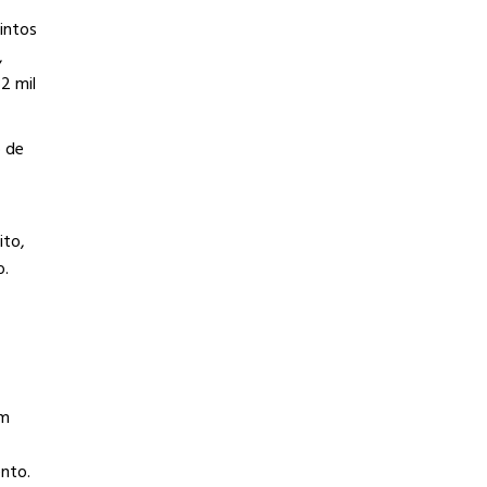
intos
,
2 mil
o de
ito,
o.
am
nto.