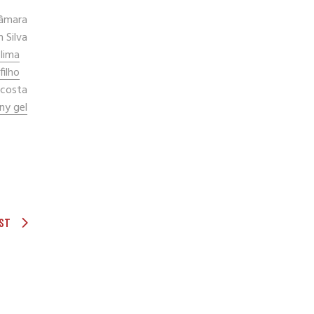
âmara
n Silva
 lima
ilho
o costa
ny gel
ST