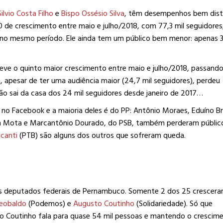
Silvio Costa Filho
e
Bispo Ossésio Silva
, têm desempenhos bem dist
0 de crescimento entre maio e julho/2018, com 77,3 mil seguidores
 no mesmo período. Ele ainda tem um público bem menor: apenas 3
eve o quinto maior crescimento entre maio e julho/2018, passand
m
, apesar de ter uma audiência maior (24,7 mil seguidores), perdeu
ão sai da casa dos 24 mil seguidores desde janeiro de 2017…
o Facebook e a maioria deles é do PP: Antônio Moraes, Eduíno Br
lton Mota e Marcantônio Dourado, do PSB, também perderam públic
canti
(PTB) são alguns dos outros que sofreram queda.
s deputados federais de Pernambuco. Somente 2 dos 25 crescer
Teobaldo
(Podemos) e
Augusto Coutinho
(Solidariedade). Só que
o Coutinho fala para quase 54 mil pessoas e mantendo o crescime