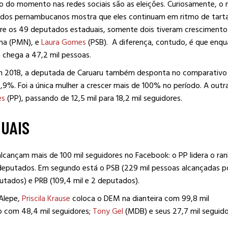
do momento nas redes sociais são as eleições. Curiosamente, o
dos pernambucanos mostra que eles continuam em ritmo de tart
Entre os 49 deputados estaduais, somente dois tiveram crescimento
ima (PMN), e
Laura Gomes
(PSB). A diferença, contudo, é que enq
a chega a 47,2 mil pessoas.
em 2018, a deputada de Caruaru também desponta no comparativo
8,9%. Foi a única mulher a crescer mais de 100% no período. A outr
es
(PP), passando de 12,5 mil para 18,2 mil seguidores.
DUAIS
cançam mais de 100 mil seguidores no Facebook: o PP lidera o ran
 deputados. Em segundo está o PSB (229 mil pessoas alcançadas po
utados) e PRB (109,4 mil e 2 deputados).
Alepe,
Priscila Krause
coloca o DEM na dianteira com 99,8 mil
o com 48,4 mil seguidores;
Tony Gel
(MDB) e seus 27,7 mil seguid