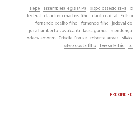
alepe
assembleia legislativa
bispo ossésio silva
c
federal
claudiano martins filho
danilo cabral
Edilso
fernando coelho filho
fernando filho
jadeval de
josé humberto cavalcanti
laura gomes
mendonça f
odacy amorim
Priscila Krause
roberta arraes
silvi
silvio costa filho
teresa leitão
to
PRÓXIMO PO