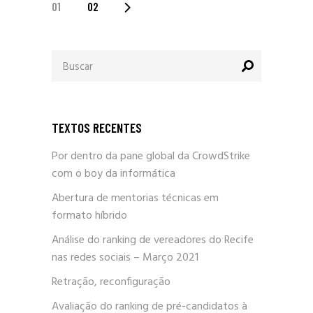
PAGINAÇÃO
01
02
DE
Procurar
POSTS
por:
TEXTOS RECENTES
Por dentro da pane global da CrowdStrike
com o boy da informática
Abertura de mentorias técnicas em
formato híbrido
Análise do ranking de vereadores do Recife
nas redes sociais – Março 2021
Retração, reconfiguração
Avaliação do ranking de pré-candidatos à