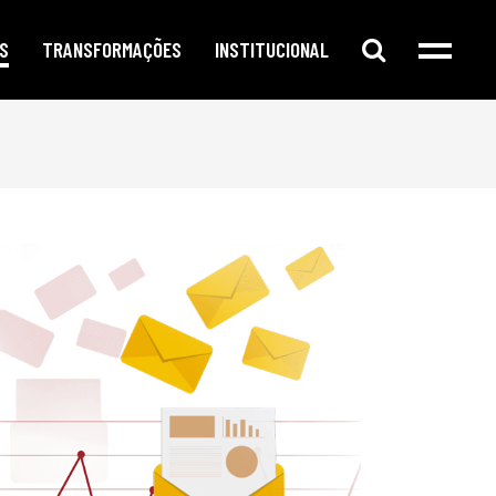
S
TRANSFORMAÇÕES
INSTITUCIONAL
e digital
publicidade segmentada
cursos e oficinas
e redes sociais
inteligência corporativa
mentorias
amento no google
governança e compliance
notícias
o de conteúdo
responsabilidade social
newsletter
arketing
eleições e campanhas eleitorais
parlafacebook
fia e segurança
trabalhe conosco
sobre / quem somos