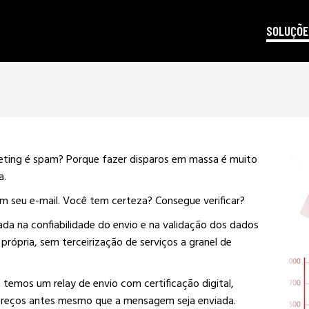
SOLUÇÕE
autoridad
gestão d
posicion
eting é spam? Porque fazer disparos em massa é muito
produçã
a.
e-mail m
am seu e-mail. Você tem certeza? Consegue verificar?
criptogra
LGPD
a na confiabilidade do envio e na validação dos dados
 própria, sem terceirização de serviços a granel de
temos um relay de envio com certificação digital,
dereços antes mesmo que a mensagem seja enviada.