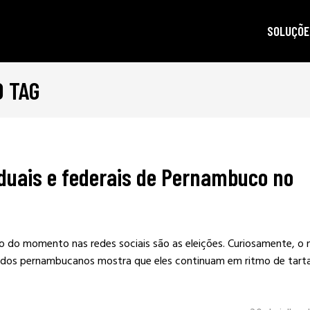
SOLUÇÕE
O TAG
autoridad
gestão d
posicion
produçã
duais e federais de Pernambuco no
e-mail m
criptogra
LGPD
do momento nas redes sociais são as eleições. Curiosamente, o
dos pernambucanos mostra que eles continuam em ritmo de tart