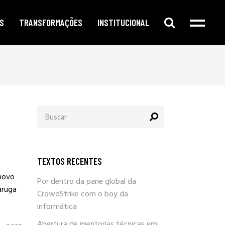
S
TRANSFORMAÇÕES
INSTITUCIONAL
e digital
publicidade segmentada
cursos e oficinas
e redes sociais
inteligência corporativa
mentorias
amento no google
governança e compliance
notícias
Procurar
o de conteúdo
responsabilidade social
por:
newsletter
arketing
eleições e campanhas eleitorais
parlafacebook
fia e segurança
trabalhe conosco
TEXTOS RECENTES
sobre / quem somos
 novo
Por dentro da pane global da
aruga
CrowdStrike com o boy da
informática
Abertura de mentorias técnicas em