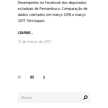
Desempenho no Facebook dos deputados
estaduais de Pernambuco. Comparação de
dados coletados em março 2016 e março
2017. Destaques.
LEIA MAIS
_
21 de março de 2017
PAGINAÇÃO
01
02
DE
Procurar
POSTS
por: