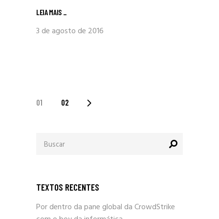
LEIA MAIS
_
3 de agosto de 2016
PAGINAÇÃO
01
02
DE
Procurar
POSTS
por:
TEXTOS RECENTES
Por dentro da pane global da CrowdStrike