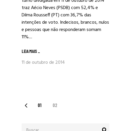
turno divulgada em 11 de outubro de 2014
traz Aécio Neves (PSDB) com 52,4% e
Dilma Rousseff (PT) com 36,7% das
intenções de voto. Indecisos, brancos, nulos
e pessoas que não responderam somam
11%....
LEIA MAIS
_
11 de outubro de 2014
PAGINAÇÃO
01
02
DE
Procurar
POSTS
por: