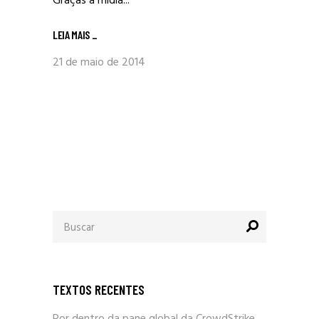
Graças à mídia...
LEIA MAIS
_
21 de maio de 2014
Procurar
por:
TEXTOS RECENTES
Por dentro da pane global da CrowdStrike