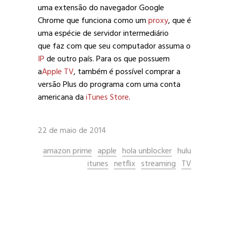
uma extensão do navegador Google
Chrome que funciona como um
proxy
, que é
uma espécie de servidor intermediário
que faz com que seu computador assuma o
IP
de outro país. Para os que possuem
a
Apple TV
, também é possível comprar a
versão Plus do programa com uma conta
americana da
iTunes Store
.
22 de maio de 2014
amazon prime
apple
hola unblocker
hulu
itunes
netflix
streaming
TV