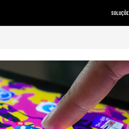
SOLUÇÕE
autoridad
gestão d
posicion
produçã
e-mail m
criptogra
LGPD