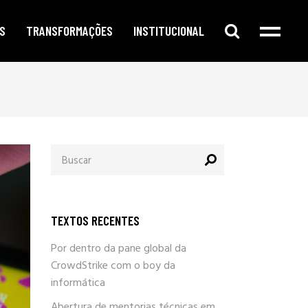
S
TRANSFORMAÇÕES
INSTITUCIONAL
e digital
publicidade segmentada
cursos e oficinas
e redes sociais
inteligência corporativa
mentorias
amento no google
governança e compliance
notícias
Procurar
o de conteúdo
responsabilidade social
por:
newsletter
arketing
eleições e campanhas eleitorais
parlafacebook
fia e segurança
trabalhe conosco
TEXTOS RECENTES
sobre / quem somos
Por dentro da pane global da
CrowdStrike com o boy da
informática
Abertura de mentorias técnicas em