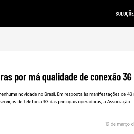
SOLUÇÕE
autoridad
gestão d
posicion
produçã
ras por má qualidade de conexão 3G
e-mail m
criptogra
nenhuma novidade no Brasil. Em resposta às manifestações de 43 
LGPD
erviços de telefonia 3G das principais operadoras, a Associação
19 de março d