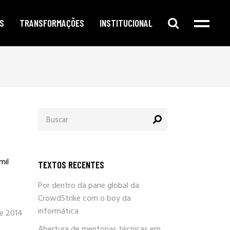
S
TRANSFORMAÇÕES
INSTITUCIONAL
e digital
publicidade segmentada
cursos e oficinas
e redes sociais
inteligência corporativa
mentorias
amento no google
governança e compliance
notícias
Procurar
o de conteúdo
responsabilidade social
por:
newsletter
arketing
eleições e campanhas eleitorais
parlafacebook
fia e segurança
trabalhe conosco
mil
TEXTOS RECENTES
sobre / quem somos
Por dentro da pane global da
CrowdStrike com o boy da
informática
e 2014
Abertura de mentorias técnicas em