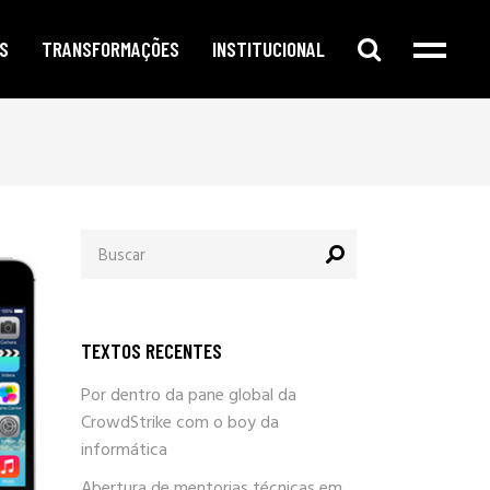
S
TRANSFORMAÇÕES
INSTITUCIONAL
e digital
publicidade segmentada
cursos e oficinas
e redes sociais
inteligência corporativa
mentorias
amento no google
governança e compliance
notícias
Procurar
o de conteúdo
responsabilidade social
por:
newsletter
arketing
eleições e campanhas eleitorais
parlafacebook
fia e segurança
trabalhe conosco
TEXTOS RECENTES
sobre / quem somos
Por dentro da pane global da
CrowdStrike com o boy da
informática
Abertura de mentorias técnicas em