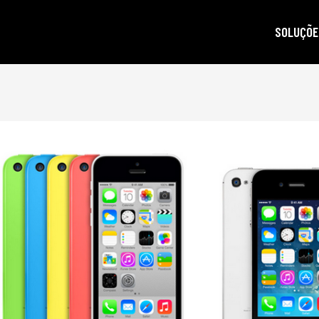
SOLUÇÕE
autoridad
gestão d
posicion
produçã
e-mail m
criptogra
LGPD