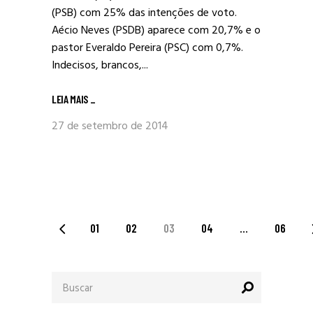
(PSB) com 25% das intenções de voto.
Aécio Neves (PSDB) aparece com 20,7% e o
pastor Everaldo Pereira (PSC) com 0,7%.
Indecisos, brancos,...
LEIA MAIS
_
27 de setembro de 2014
PAGINAÇÃO
01
02
03
04
…
06
DE
Procurar
POSTS
por: