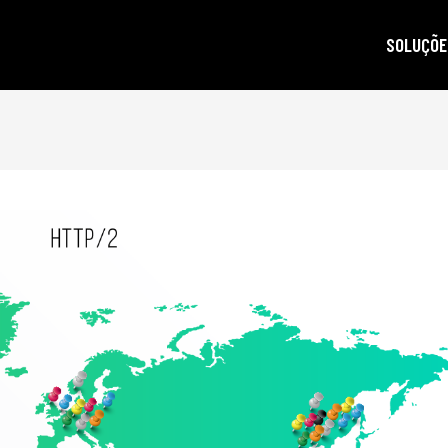
SOLUÇÕE
autoridad
gestão d
posicion
produçã
e-mail m
criptogra
LGPD