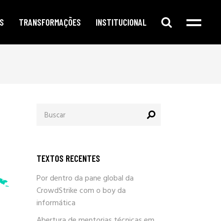
S
TRANSFORMAÇÕES
INSTITUCIONAL
e digital
publicidade segmentada
cursos e oficinas
e redes sociais
inteligência corporativa
mentorias
amento no google
governança e compliance
notícias
Procurar
o de conteúdo
responsabilidade social
por:
newsletter
arketing
eleições e campanhas eleitorais
parlafacebook
fia e segurança
trabalhe conosco
TEXTOS RECENTES
sobre / quem somos
Por dentro da pane global da
CrowdStrike com o boy da
informática
Abertura de mentorias técnicas em