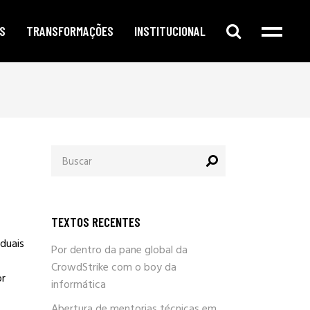
S
TRANSFORMAÇÕES
INSTITUCIONAL
e digital
publicidade segmentada
cursos e oficinas
e redes sociais
inteligência corporativa
mentorias
amento no google
governança e compliance
notícias
Procurar
o de conteúdo
responsabilidade social
por:
newsletter
arketing
eleições e campanhas eleitorais
parlafacebook
fia e segurança
trabalhe conosco
TEXTOS RECENTES
sobre / quem somos
duais
Por dentro da pane global da
CrowdStrike com o boy da
or
informática
Abertura de mentorias técnicas em