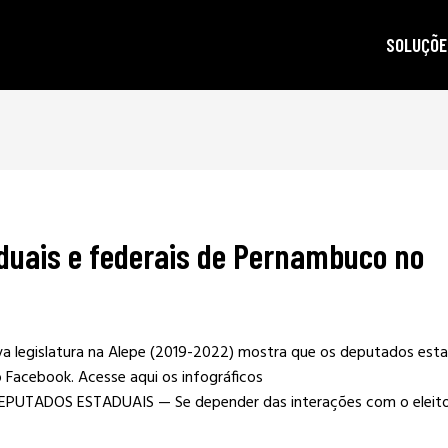
SOLUÇÕE
autoridad
gestão d
posicion
produçã
duais e federais de Pernambuco no
e-mail m
criptogra
LGPD
va legislatura na Alepe (2019-2022) mostra que os deputados esta
 Facebook. Acesse aqui os infográficos
EPUTADOS ESTADUAIS — Se depender das interações com o eleit