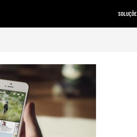
SOLUÇÕE
autoridad
gestão d
posicion
produçã
e-mail m
criptogra
LGPD