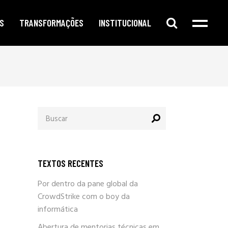
S
TRANSFORMAÇÕES
INSTITUCIONAL
e digital
publicidade segmentada
cursos e oficinas
e redes sociais
inteligência corporativa
mentorias
amento no google
governança e compliance
notícias
Procurar
o de conteúdo
responsabilidade social
por:
newsletter
arketing
eleições e campanhas eleitorais
parlafacebook
fia e segurança
trabalhe conosco
TEXTOS RECENTES
sobre / quem somos
Por dentro da pane global da
CrowdStrike com o boy da
informática
Abertura de mentorias técnicas em