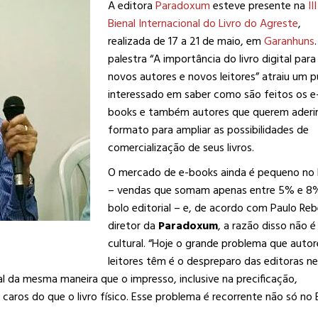
A editora
Paradoxum
esteve presente na
III
Bienal Internacional do Livro do Agreste
,
realizada de 17 a 21 de maio, em
Garanhuns
palestra “A importância do livro digital para
novos autores e novos leitores” atraiu um p
interessado em saber como são feitos os e
books e também autores que querem aderir
formato para ampliar as possibilidades de
comercialização de seus livros.
O mercado de e-books ainda é pequeno no B
– vendas que somam apenas entre 5% e 8
bolo editorial – e, de acordo com Paulo Reb
diretor da
Paradoxum
, a razão disso não é
cultural. “Hoje o grande problema que autor
leitores têm é o despreparo das editoras n
tal da mesma maneira que o impresso, inclusive na precificação,
ros do que o livro físico. Esse problema é recorrente não só no B