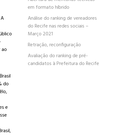
em formato híbrido
. A
Análise do ranking de vereadores
do Recife nas redes sociais –
úblico
Março 2021
-
Retração, reconfiguração
 ao
Avaliação do ranking de pré-
candidatos à Prefeitura do Recife
rasil
% do
êlo,
es e
esse
rasil,