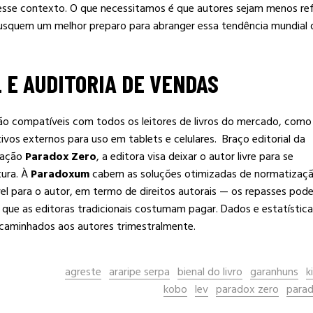
s nesse contexto. O que necessitamos é que autores sejam menos re
 busquem um melhor preparo para abranger essa tendência mundial 
L E AUDITORIA DE VENDAS
o compatíveis com todos os leitores de livros do mercado, como
vos externos para uso em tablets e celulares. Braço editorial da
cação
Paradox Zero
, a editora visa deixar o autor livre para se
tura. À
Paradoxum
cabem as soluções otimizadas de normatizaç
el para o autor, em termo de direitos autorais — os repasses pod
que as editoras tradicionais costumam pagar. Dados e estatística
ncaminhados aos autores trimestralmente.
agreste
araripe serpa
bienal do livro
garanhuns
k
kobo
lev
paradox zero
para