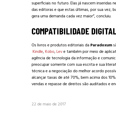
superficiais no futuro. Elas já nascem inserida
das editoras e que estas últimas, por sua vez,
gera uma demanda cada vez maior”, concluiu.
COMPATIBILIDADE DIGITA
Os livros e produtos editoriais da
Paradoxum
sã
Kindle
,
Kobo
,
Lev
e também por meio de aplicati
agência de tecnologia da informação e comuni
preocupar somente com sua escrita e sua litera
técnica e a negociação do melhor acordo possív
alcançar taxas de até 70%, bem acima dos 10% 
vendas e repasse de direitos são auditados e e
22 de maio de 2017