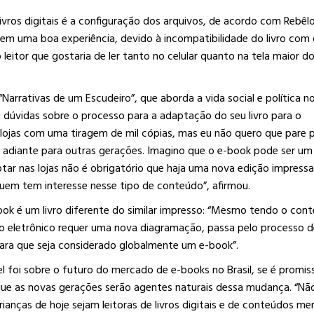
ivros digitais é a configuração dos arquivos, de acordo com Rebêlo
tem uma boa experiência, devido à incompatibilidade do livro com
leitor que gostaria de ler tanto no celular quanto na tela maior d
Narrativas de um Escudeiro”, que aborda a vida social e política n
ou dúvidas sobre o processo para a adaptação do seu livro para o
 lojas com uma tiragem de mil cópias, mas eu não quero que pare p
 adiante para outras gerações. Imagino que o e-book pode ser um
otar nas lojas não é obrigatório que haja uma nova edição impressa
uem tem interesse nesse tipo de conteúdo”, afirmou.
ook é um livro diferente do similar impresso: “Mesmo tendo o con
ro eletrônico requer uma nova diagramação, passa pelo processo d
ara que seja considerado globalmente um e-book”.
l foi sobre o futuro do mercado de e-books no Brasil, se é promis
que as novas gerações serão agentes naturais dessa mudança. “Nã
ianças de hoje sejam leitoras de livros digitais e de conteúdos me