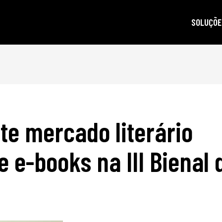
SOLUÇÕE
autoridad
gestão d
posicion
produçã
e mercado literário
e-mail m
criptogra
de e-books na III Bienal 
LGPD