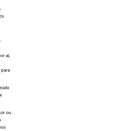
.
 os
o
o
or aí,
 para
teúdo
e
sor ou
o
nos