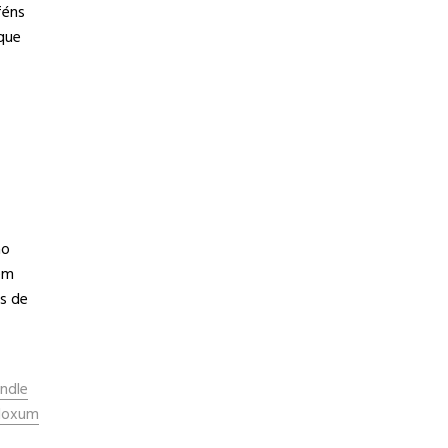
féns
que
ão
em
s de
indle
doxum