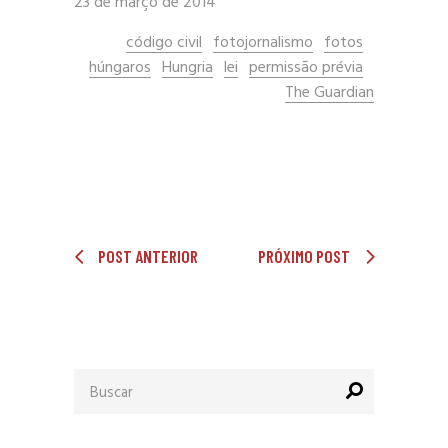
23 de março de 2014
código civil
fotojornalismo
fotos
húngaros
Hungria
lei
permissão prévia
The Guardian
POST ANTERIOR
PRÓXIMO POST
Procurar
por: