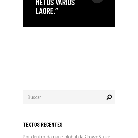
METUS VARIUS
LAORE.”
Procurar
por:
TEXTOS RECENTES
Por dentro da pane global da CrowdStrike