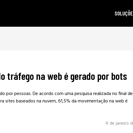
SOLUÇÕE
autoridad
gestão d
posicion
produçã
o tráfego na web é gerado por bots
e-mail m
criptogra
ado por pessoas. De acordo com uma pesquisa realizada no final de
LGPD
para sites baseados na nuvem, 61,5% da movimentação na web é
4 de janeiro 