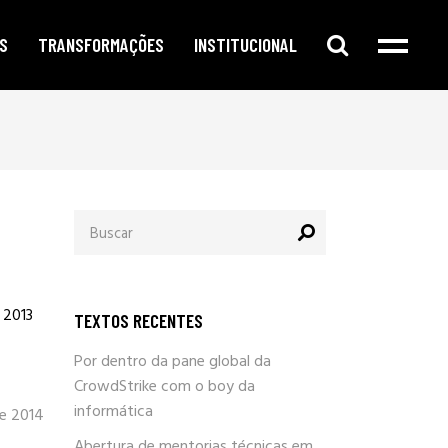
S
TRANSFORMAÇÕES
INSTITUCIONAL
e digital
publicidade segmentada
cursos e oficinas
e redes sociais
inteligência corporativa
mentorias
amento no google
governança e compliance
notícias
Procurar
o de conteúdo
responsabilidade social
por:
newsletter
arketing
eleições e campanhas eleitorais
parlafacebook
fia e segurança
trabalhe conosco
 2013
TEXTOS RECENTES
sobre / quem somos
Por dentro da pane global da
CrowdStrike com o boy da
informática
de 2014
Abertura de mentorias técnicas em