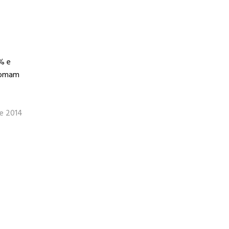
% e
 somam
de 2014