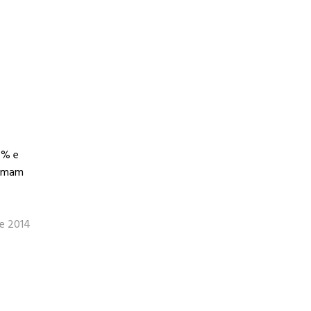
6% e
somam
e 2014