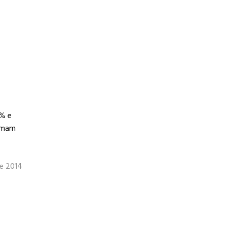
5% e
somam
de 2014