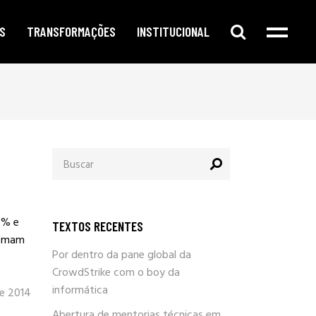
S
TRANSFORMAÇÕES
INSTITUCIONAL
e digital
publicidade segmentada
cursos e oficinas
e redes sociais
inteligência corporativa
mentorias
amento no google
governança e compliance
notícias
Procurar
o de conteúdo
responsabilidade social
por:
newsletter
arketing
eleições e campanhas eleitorais
parlafacebook
fia e segurança
trabalhe conosco
6% e
TEXTOS RECENTES
sobre / quem somos
somam
Por dentro da pane global da
CrowdStrike com o boy da
informática
e 2014
Abertura de mentorias técnicas em