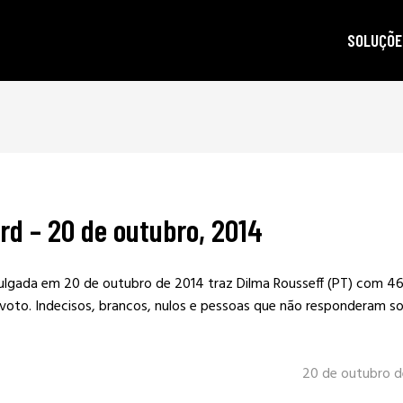
SOLUÇÕE
autoridad
gestão d
posicion
produçã
rd – 20 de outubro, 2014
e-mail m
criptogra
vulgada em 20 de outubro de 2014 traz Dilma Rousseff (PT) com 4
LGPD
voto. Indecisos, brancos, nulos e pessoas que não responderam 
20 de outubro d