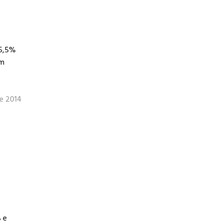
45,5%
am
e 2014
 e