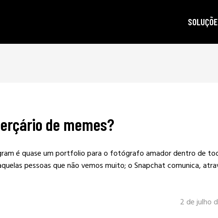
SOLUÇÕE
autoridad
gestão d
posicion
produçã
 berçário de memes?
e-mail m
criptogra
tagram é quase um portfolio para o fotógrafo amador dentro de to
LGPD
uelas pessoas que não vemos muito; o Snapchat comunica, atra
2 de julho 