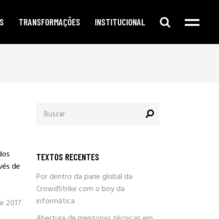
S
TRANSFORMAÇÕES
INSTITUCIONAL
e digital
publicidade segmentada
cursos e oficinas
e redes sociais
inteligência corporativa
mentorias
amento no google
governança e compliance
notícias
Procurar
o de conteúdo
responsabilidade social
por:
newsletter
arketing
eleições e campanhas eleitorais
parlafacebook
fia e segurança
trabalhe conosco
dos
TEXTOS RECENTES
sobre / quem somos
vés de
Por dentro da pane global da
CrowdStrike com o boy da
informática
de 2017
Abertura de mentorias técnicas em