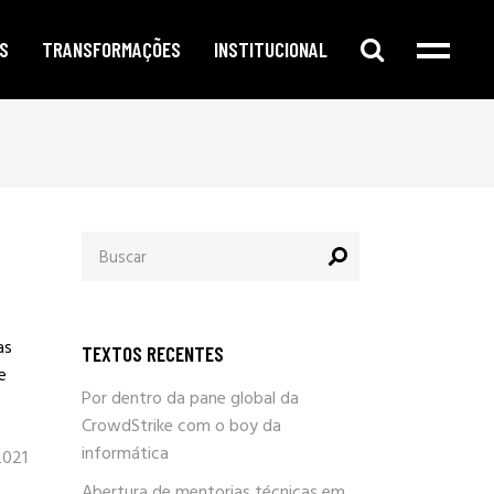
S
TRANSFORMAÇÕES
INSTITUCIONAL
e digital
publicidade segmentada
cursos e oficinas
e redes sociais
inteligência corporativa
mentorias
amento no google
governança e compliance
notícias
Procurar
o de conteúdo
responsabilidade social
por:
newsletter
arketing
eleições e campanhas eleitorais
parlafacebook
fia e segurança
trabalhe conosco
as
TEXTOS RECENTES
sobre / quem somos
e
Por dentro da pane global da
CrowdStrike com o boy da
informática
2021
Abertura de mentorias técnicas em