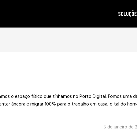
SOLUÇÕE
autoridad
gestão d
posicion
produçã
e-mail m
criptogra
mos o espaço físico que tínhamos no Porto Digital. Fomos uma d
LGPD
antar âncora e migrar 100% para o trabalho em casa, o tal do hom
5 de janeiro de 