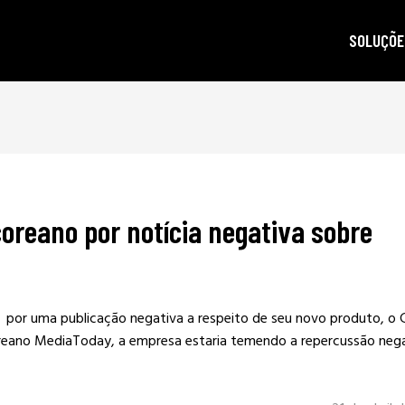
SOLUÇÕE
autoridad
gestão d
posicion
produçã
oreano por notícia negativa sobre
e-mail m
criptogra
LGPD
 por uma publicação negativa a respeito de seu novo produto, o 
eano MediaToday, a empresa estaria temendo a repercussão neg