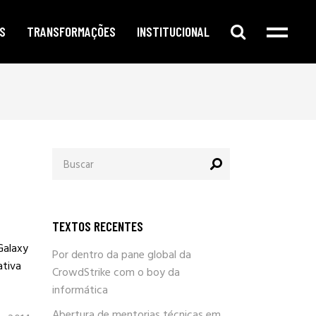
S
TRANSFORMAÇÕES
INSTITUCIONAL
e digital
publicidade segmentada
cursos e oficinas
e redes sociais
inteligência corporativa
mentorias
amento no google
governança e compliance
notícias
Procurar
o de conteúdo
responsabilidade social
por:
newsletter
arketing
eleições e campanhas eleitorais
parlafacebook
fia e segurança
trabalhe conosco
TEXTOS RECENTES
sobre / quem somos
Galaxy
Por dentro da pane global da
ativa
CrowdStrike com o boy da
informática
Abertura de mentorias técnicas em