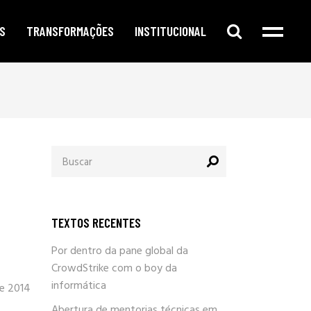
S
TRANSFORMAÇÕES
INSTITUCIONAL
e digital
publicidade segmentada
cursos e oficinas
e redes sociais
inteligência corporativa
mentorias
amento no google
governança e compliance
notícias
Procurar
o de conteúdo
responsabilidade social
por:
newsletter
arketing
eleições e campanhas eleitorais
parlafacebook
fia e segurança
trabalhe conosco
TEXTOS RECENTES
sobre / quem somos
Por dentro da pane global da
CrowdStrike com o boy da
informática
de 2014
Abertura de mentorias técnicas em