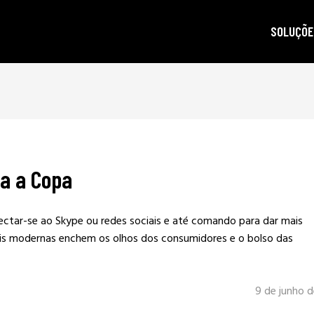
SOLUÇÕE
autoridad
gestão d
posicion
produçã
a a Copa
e-mail m
criptogra
ctar-se ao Skype ou redes sociais e até comando para dar mais
LGPD
 mais modernas enchem os olhos dos consumidores e o bolso das
9 de junho 