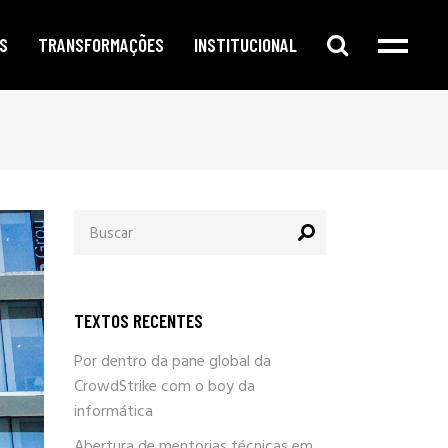
S
TRANSFORMAÇÕES
INSTITUCIONAL
e digital
publicidade segmentada
cursos e oficinas
e redes sociais
inteligência corporativa
mentorias
amento no google
governança e compliance
notícias
Procurar
o de conteúdo
responsabilidade social
por:
newsletter
arketing
eleições e campanhas eleitorais
parlafacebook
fia e segurança
trabalhe conosco
TEXTOS RECENTES
sobre / quem somos
Por dentro da pane global da
CrowdStrike com o boy da
informática
Abertura de mentorias técnicas em