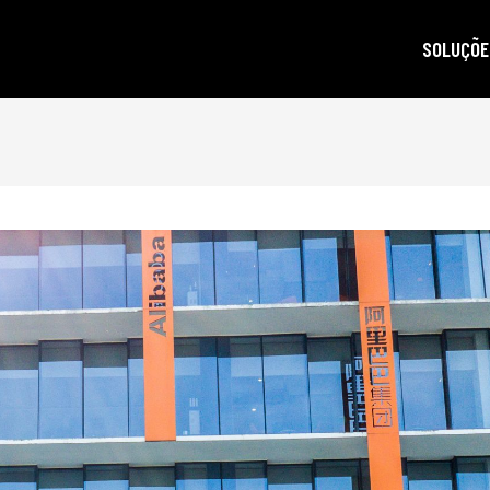
SOLUÇÕE
autoridad
gestão d
posicion
produçã
e-mail m
criptogra
LGPD