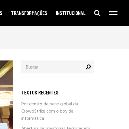
S
TRANSFORMAÇÕES
INSTITUCIONAL
e digital
publicidade segmentada
cursos e oficinas
e redes sociais
inteligência corporativa
mentorias
amento no google
governança e compliance
notícias
Procurar
o de conteúdo
responsabilidade social
por:
newsletter
arketing
eleições e campanhas eleitorais
parlafacebook
fia e segurança
trabalhe conosco
TEXTOS RECENTES
sobre / quem somos
Por dentro da pane global da
CrowdStrike com o boy da
informática
Abertura de mentorias técnicas em