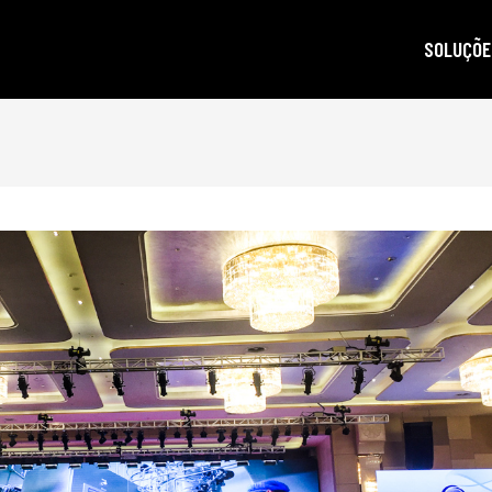
SOLUÇÕE
autoridad
gestão d
posicion
produçã
e-mail m
criptogra
LGPD