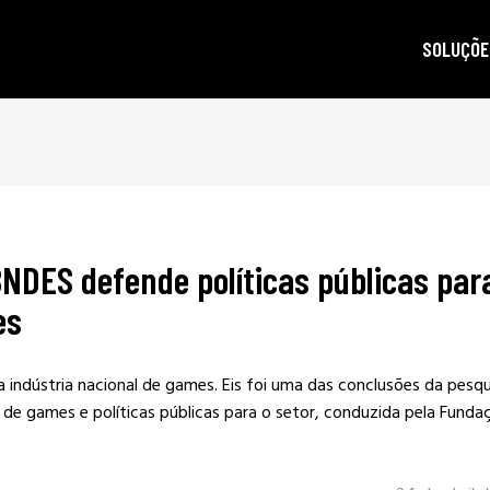
SOLUÇÕE
autoridad
gestão d
posicion
produçã
BNDES defende políticas públicas par
e-mail m
es
criptogra
LGPD
 a indústria nacional de games. Eis foi uma das conclusões da pesqu
de games e políticas públicas para o setor, conduzida pela Funda